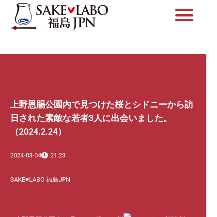
内
容
を
ス
キ
ッ
プ
上野恩賜公園内で見つけた桜とシドニーから訪
日された素敵な若者3人に出会いました。
（2024.2.24）
2024-03-04
21:23
SAKE♥LABO 福島JPN