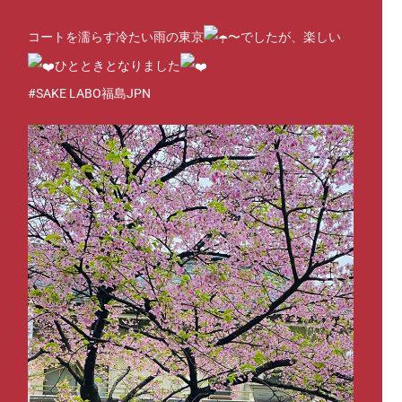
コートを濡らす冷たい雨の東京
〜でしたが、楽しい
ひとときとなりました
#SAKE
LABO福島JPN