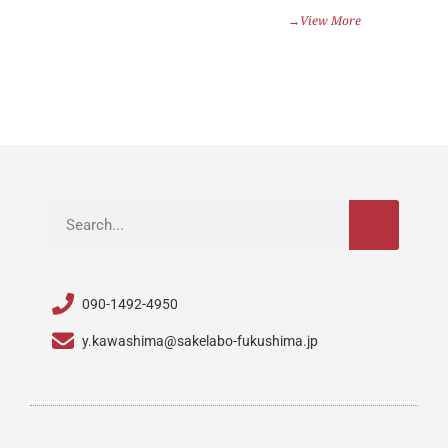
→View More
検
索
090-1492-4950
y.kawashima@sakelabo-fukushima.jp