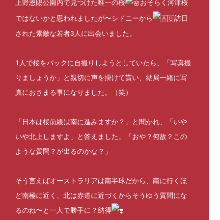
上野恩賜公園内で見つけた唯一の桜
おそらく河津桜
ではないかと思われましたが〜シドニーから
訪日
された素敵な若者3人に出会いました。
1人で桜をバックに自撮りしようとしていたら、「写真撮
りましょうか」と親切に声を掛けて貰い、結局一緒に写
真におさまる事になりました。（笑）
「日本は桜前線は南に進みますか？」と聞かれ、「いや
いや北上しますよ」と答えました。「おや？何故？この
ような質問？が出るのかな？」
そう言えばオーストラリアは南半球だから、南に行くほ
ど南極に近く、北は赤道に近づくからそうゆう質問にな
るのね〜と一人で勝手に？納得