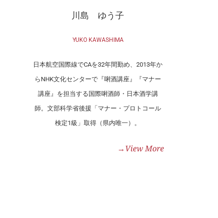
川島 ゆう子
YUKO KAWASHIMA
日本航空国際線でCAを32年間勤め、2013年か
らNHK文化センターで『唎酒講座』『マナー
講座』を担当する国際唎酒師・日本酒学講
師。文部科学省後援「マナー・プロトコール
検定1級」取得（県内唯一）。
→View More