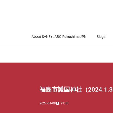
内
容
を
ス
キ
About SAKE♥LABO FukushimaJPN
Blogs
ッ
プ
福島市護国神社（2024.1.
2024-01-09
21:40