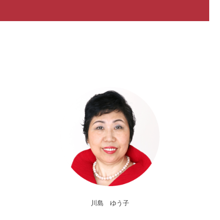
川島 ゆう子