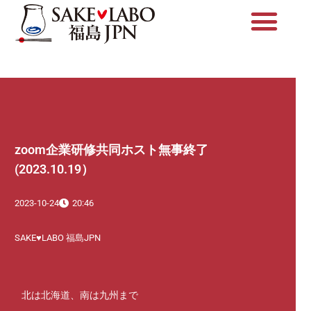
内
容
を
ス
キ
ッ
プ
zoom企業研修共同ホスト無事終了
(2023.10.19）
2023-10-24
20:46
SAKE♥LABO 福島JPN
北は北海道、南は九州まで