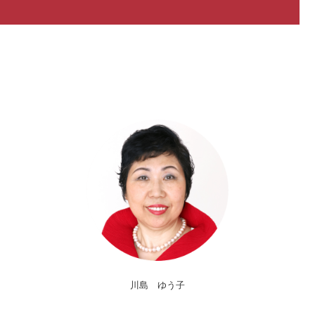
川島 ゆう子