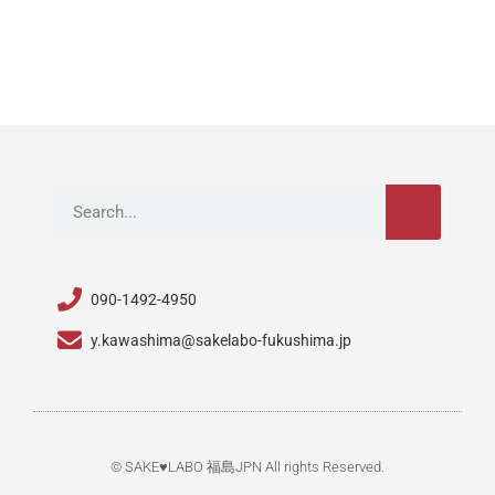
検
索
090-1492-4950
y.kawashima@sakelabo-fukushima.jp
© SAKE♥LABO 福島JPN All rights Reserved.