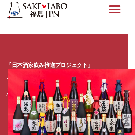
内
容
を
ス
キ
ッ
プ
「日本酒家飲み推進プロジェクト」
2020-04-28
09:09
SAKE♥LABO 福島JPN